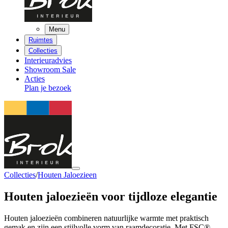
Menu
Ruimtes
Collecties
Interieuradvies
Showroom Sale
Acties
Plan je bezoek
Collecties
/
Houten Jaloezieen
Houten jaloezieën
voor tijdloze elegantie
Houten jaloezieën combineren natuurlijke warmte met praktisch
gemak en zijn een stijlvolle vorm van raamdecoratie. Met FSC®-