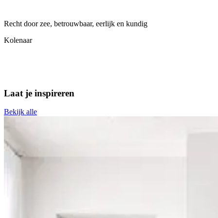
Recht door zee, betrouwbaar, eerlijk en kundig
P
m
Kolenaar
Laat je
inspireren
Bekijk alle