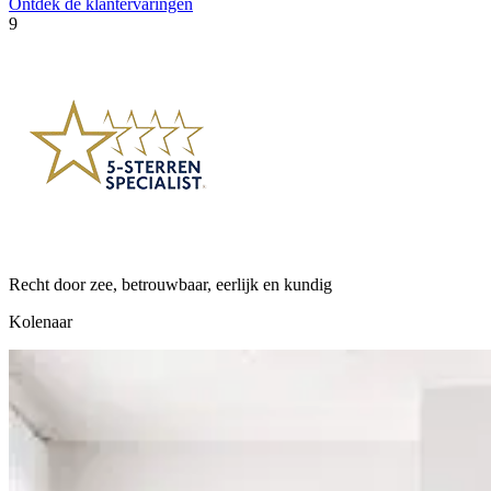
Ontdek de klantervaringen
9
1
Recht door zee, betrouwbaar, eerlijk en kundig
P
m
Kolenaar