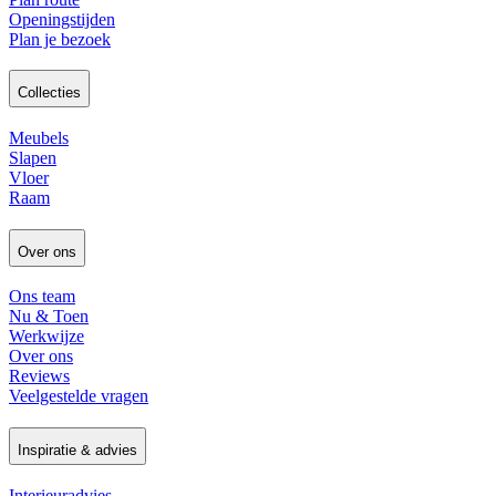
Openingstijden
Plan je bezoek
Collecties
Meubels
Slapen
Vloer
Raam
Over ons
Ons team
Nu & Toen
Werkwijze
Over ons
Reviews
Veelgestelde vragen
Inspiratie & advies
Interieuradvies